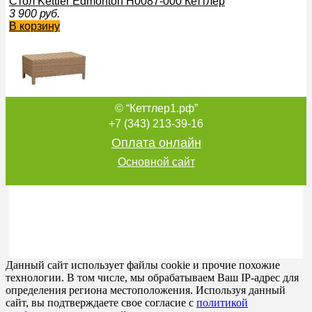
Стол Kettler Edmonton H0087-000 Кеттлер
3 900
руб.
В корзину
© “Кеттлер1.рф”
Стол Kettler Comfort 0101234-XXXX Кеттлер
4 200
руб.
+7 (343) 213-39-16
В корзину
Оплата онлайн
Основной сайт
Стол диам.100 см Kettler 3120-815 Кеттлер Устаревшая м
7 990
руб.
В корзину
Данный сайт использует файлы cookie и прочие похожие
технологии. В том числе, мы обрабатываем Ваш IP-адрес для
определения региона местоположения. Используя данный
сайт, вы подтверждаете свое согласие с
политикой