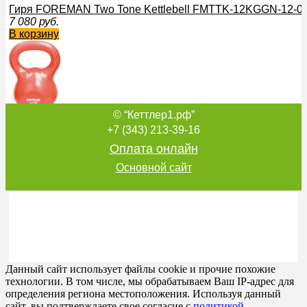
Гиря FOREMAN Two Tone Kettlebell FMTTK-12KGGN-12-00 
7 080
руб.
В корзину
© “Кеттлер1.рф”
Гиря Kettler 7370-064 2.5кг Кеттлер
1 620
руб.
+7 (343) 213-39-16
В корзину
Оплата онлайн
Основной сайт
Гиря FOREMAN Two Tone Kettlebell FMTTK-8KGYL-08-00 8
4 680
руб.
В корзину
Данный сайт использует файлы cookie и прочие похожие
технологии. В том числе, мы обрабатываем Ваш IP-адрес для
определения региона местоположения. Используя данный
сайт, вы подтверждаете свое согласие с
политикой